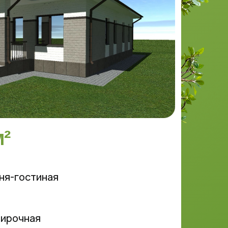
²
ня-гостиная
тирочная