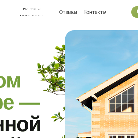
Из чего
Отзывы
Контакты
построен
ом
фе —
нной