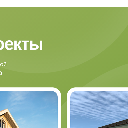
оекты
кой
а