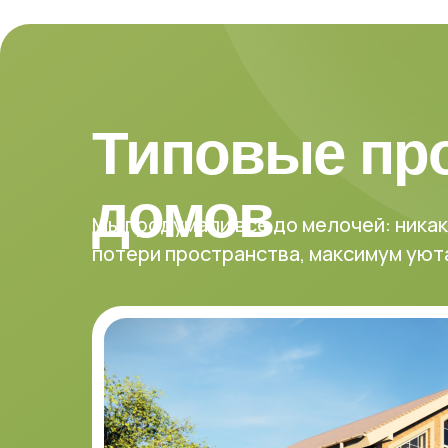
Типовые пр
домов
Мы продумали всё до мелочей: ника
потери пространства, максимум уют