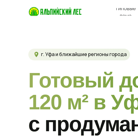
Типовые
дома
г. Уфа и ближайшие регионы города
Готовый д
120 м² в У
с продума