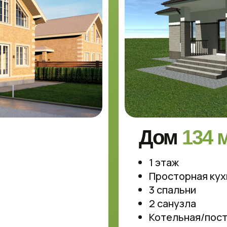
Дом
134 м
1 этаж
Просторная кух
3 спальни
2 санузла
Котельная/пос